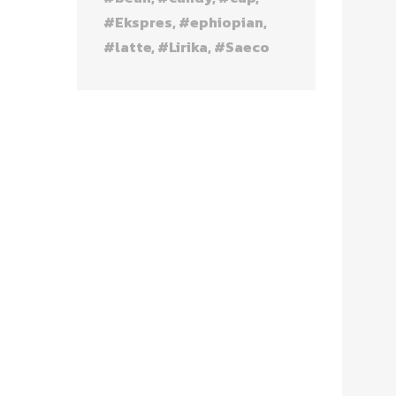
Ekspres
ephiopian
latte
Lirika
Saeco