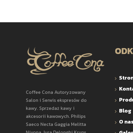
ODK
Stro
Kont
Coffee Cona Autoryzowany
Prod
Salon i Serwis ekspresów do
kawy. Sprzedaż kawy i
Blog
akcesorii kawowych. Philips
O na
Saeco Necta Gaggia Melitta
Nivona Jura Delonghi Krups
Galer