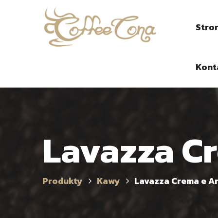
Stro
Kont
Lavazza C
Produkty
Kawy
Lavazza Crema e A