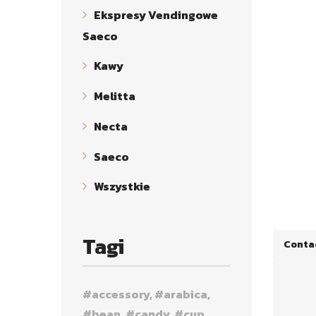
Ekspresy Vendingowe
Saeco
Kawy
Melitta
Necta
Saeco
Wszystkie
Tagi
Conta
accessory
arabica
bean
candy
cup