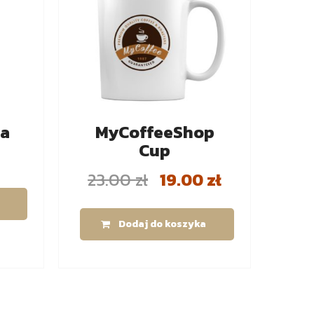
na
MyCoffeeShop
Cup
23.00
zł
19.00
zł
Dodaj do koszyka