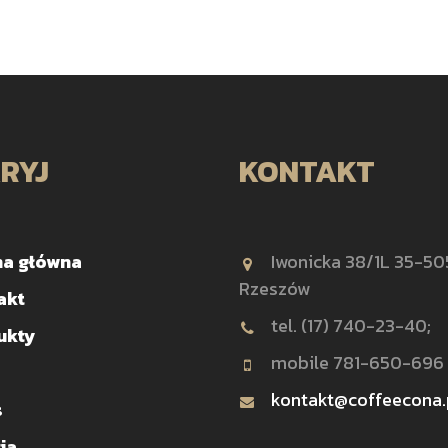
RYJ
KONTAKT
na główna
Iwonicka 38/1L 35-50
Rzeszów
akt
tel. (17) 740-23-40;
ukty
mobile 781-650-696
kontakt@coffeecona.
s
ia