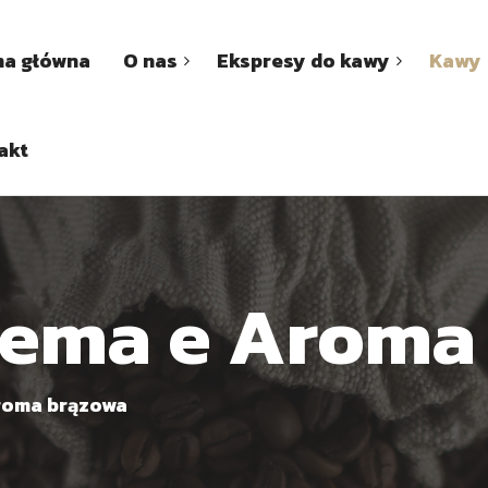
na główna
O nas
Ekspresy do kawy
Kawy
akt
rema e Aroma
roma brązowa