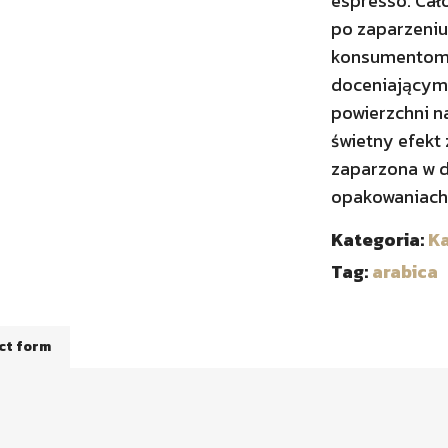
espresso. Cało
po zaparzeniu
konsumentom 
doceniającym 
powierzchni na
świetny efekt 
zaparzona w 
opakowaniach 
Kategoria:
K
Tag:
arabica
ct form