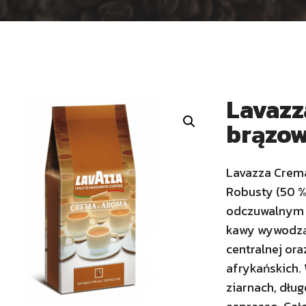
Lavazz
brązo
Lavazza Crema
Robusty (50 %
odczuwalnym s
kawy wywodząc
centralnej ora
afrykańskich.
ziarnach, dłu