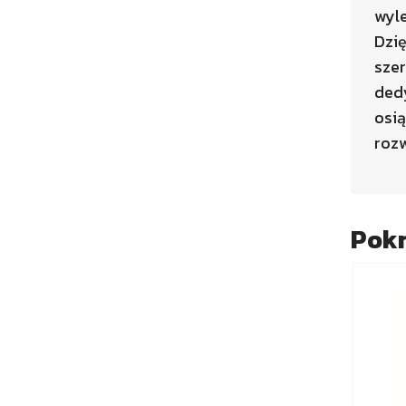
wyle
Dzi
szer
ded
osią
rozw
Pok