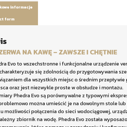
kowe informacje
ct form
is
ZERWA NA KAWĘ – ZAWSZE I CHĘTNIE
ra Evo to wszechstronne i funkcjonalne urządzenie v
charakteryzuje się zdolnością do przygotowywania sz
iązaniem dla wszystkich miejsc o średnim przepływie 
sca oraz jest niezwykle proste w obsłudze i montażu.
miary Phedra Evo są porównywalne z typowymi ekspres
problemowo można umieścić je na dowolnym stole lub
ku możliwości połączenia do sieci wodociągowej, urz
ależny zbiornik na wodę. Phedra Evo została wyposaż