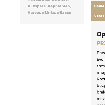
Ekspres
ephiopian
Dodat
latte
Lirika
Saeco
Conta
Op
PR
Phed
Evo 
rozw
miej
Roz
bez
bra
niez