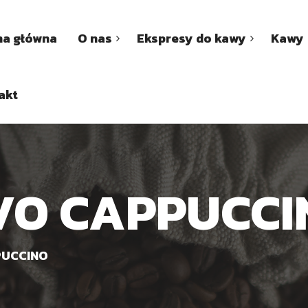
na główna
O nas
Ekspresy do kawy
Kawy
akt
VO CAPPUCCI
PUCCINO