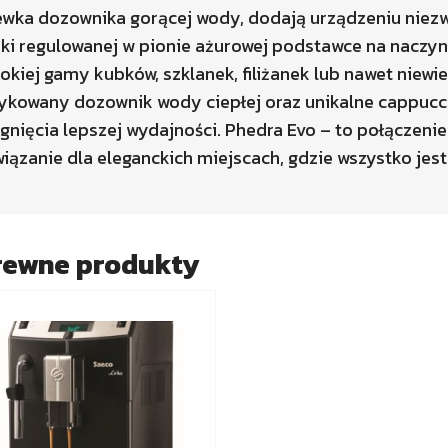
wka dozownika gorącej wody, dodają urządzeniu niezwy
ęki regulowanej w pionie ażurowej podstawce na nacz
okiej gamy kubków, szklanek, filiżanek lub nawet niew
ykowany dozownik wody ciepłej oraz unikalne cappucci
gnięcia lepszej wydajności. Phedra Evo – to połączenie 
iązanie dla eleganckich miejscach, gdzie wszystko jes
rewne produkty