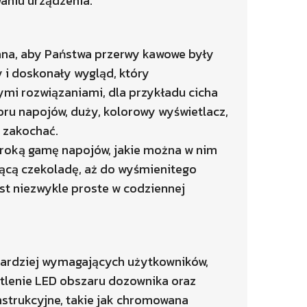
aniu urządzenia.
ana, aby Państwa przerwy kawowe były
 i doskonały wygląd, który
ymi rozwiązaniami, dla przykładu cicha
ru napojów, duży, kolorowy wyświetlacz,
 zakochać.
eroką gamę napojów, jakie można w nim
ącą czekoladę, aż do wyśmienitego
st niezwykle proste w codziennej
bardziej wymagających użytkowników,
ietlenie LED obszaru dozownika oraz
nstrukcyjne, takie jak chromowana