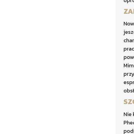
opro
ZA
Now
jesz
char
prac
powo
Mimo
prz
espr
obs
SZ
Nie 
Phed
podś