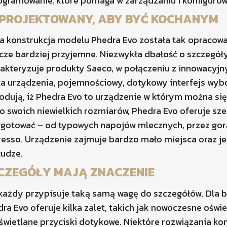
gramowanie, które pomaga w zarządzaniu i konfigurow
PROJEKTOWANY, ABY BYĆ KOCHANYM
a konstrukcja modelu Phedra Evo została tak opracow
cze bardziej przyjemne. Niezwykła dbałość o szczegóły
akteryzuje produkty Saeco, w połączeniu z innowacyjn
a urządzenia, pojemnościowy, dotykowy interfejs wybo
dują, iż Phedra Evo to urządzenie w którym można się
 swoich niewielkich rozmiarów, Phedra Evo oferuje sz
ygotować – od typowych napojów mlecznych, przez gor
esso. Urządzenie zajmuje bardzo mało miejsca oraz je
łudze.
CZEGÓŁY MAJĄ ZNACZENIE
każdy przypisuje taką samą wagę do szczegółów. Dla 
ra Evo oferuje kilka zalet, takich jak nowoczesne ośw
wietlane przyciski dotykowe. Niektóre rozwiązania ko