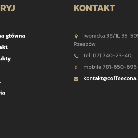
RYJ
KONTAKT
na główna
Iwonicka 38/1L 35-50
Rzeszów
akt
tel. (17) 740-23-40;
ukty
mobile 781-650-696
kontakt@coffeecona.
s
ia