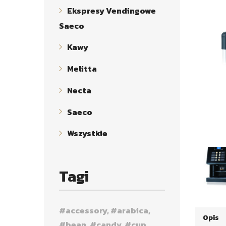
Ekspresy Vendingowe
Saeco
Kawy
Melitta
Necta
Saeco
Wszystkie
Tagi
accessory
arabica
Opis
bean
candy
cup