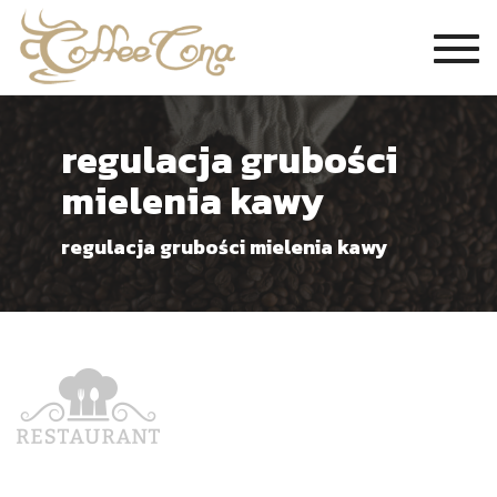
Togg
navi
regulacja grubości
mielenia kawy
regulacja grubości mielenia kawy